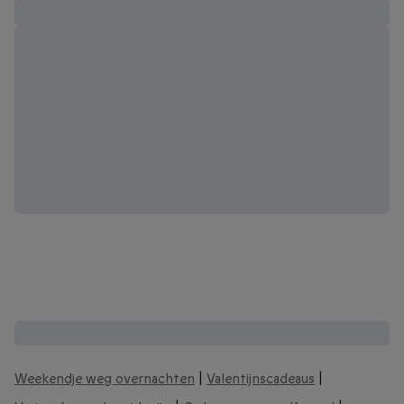
Andere interessante cadeaubonnen:
Weekendje weg overnachten
|
Valentijnscadeaus
|