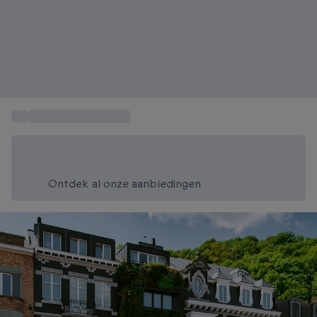
...
4-en-5 sterrenhotels
Bespaar vandaag 20%
Gebruik code SUMMER bij het afrekenen
Ontdek al onze aanbiedingen