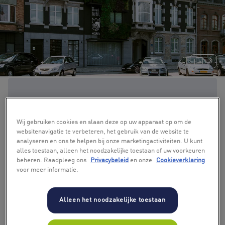
+ 3
Wij gebruiken cookies en slaan deze op uw apparaat op om de
websitenavigatie te verbeteren, het gebruik van de website te
analyseren en ons te helpen bij onze marketingactiviteiten. U kunt
alles toestaan, alleen het noodzakelijke toestaan of uw voorkeuren
beheren. Raadpleeg ons
Privacybeleid
en onze
Cookieverklaring
voor meer informatie.
Alleen het noodzakelijke toestaan