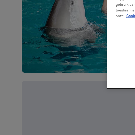
gebruik van
toestaan, 
onze
Cook