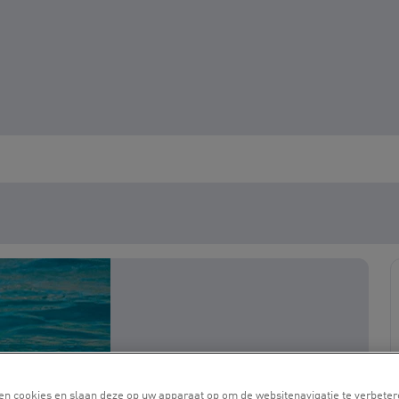
en cookies en slaan deze op uw apparaat op om de websitenavigatie te verbeter