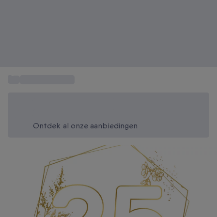
...
Huwelijkscadeau
Bespaar vandaag 20%
Gebruik code SUMMER bij het afrekenen
Ontdek al onze aanbiedingen