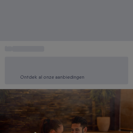
...
Spa en Wellness
Bespaar vandaag 20%
Gebruik code SUMMER bij het afrekenen
Ontdek al onze aanbiedingen