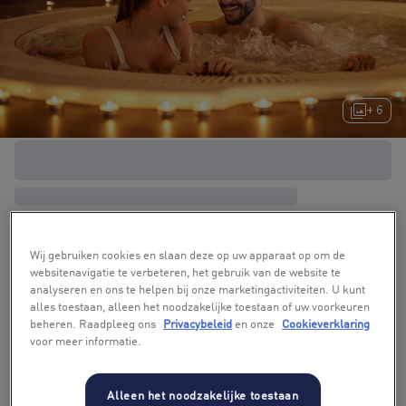
+ 6
Wij gebruiken cookies en slaan deze op uw apparaat op om de
websitenavigatie te verbeteren, het gebruik van de website te
analyseren en ons te helpen bij onze marketingactiviteiten. U kunt
alles toestaan, alleen het noodzakelijke toestaan of uw voorkeuren
beheren. Raadpleeg ons
Privacybeleid
en onze
Cookieverklaring
voor meer informatie.
Alleen het noodzakelijke toestaan