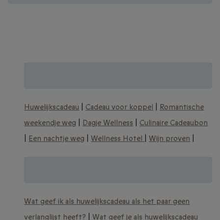
Zoek je een origineel trouwcadeau? Zie
meer huwelijkscadeau ideeën:
Huwelijkscadeau
|
Cadeau voor koppel
|
Romantische
weekendje weg
|
Dagje Wellness
|
Culinaire Cadeaubon
|
Een nachtje weg
|
Wellness Hotel
|
Wijn proven
|
Nog meer unieke huwelijkscadeau
ideeën:
Wat geef ik als huwelijkscadeau als het paar geen
verlanglijst heeft?
|
Wat geef je als huwelijkscadeau