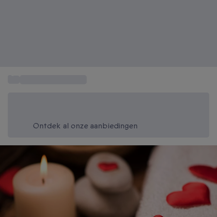
...
Cadeau voor koppel
Bespaar vandaag 20%
Gebruik code SUMMER bij het afrekenen
Ontdek al onze aanbiedingen