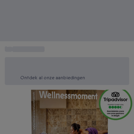
...
Spa en Wellness
Bespaar vandaag 20%
Gebruik code SUMMER bij het afrekenen
Ontdek al onze aanbiedingen