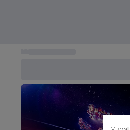
...
Ingang Disneyland Parijs
Bespaar vandaag 20%
Gebruik code SUMMER bij het afrekenen
Wij gebruik