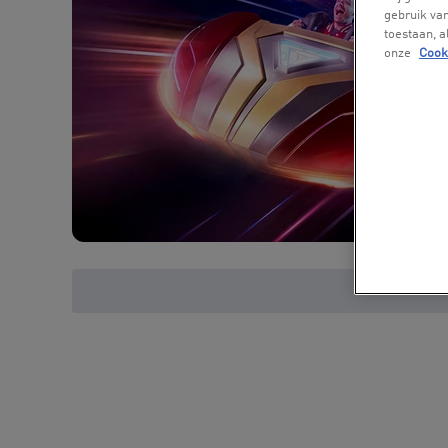
gebruik van
toestaan, 
onze
Cook