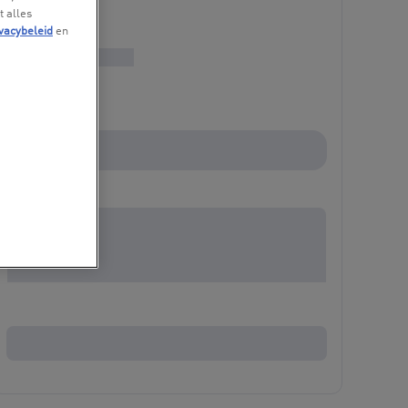
t alles
vacybeleid
en