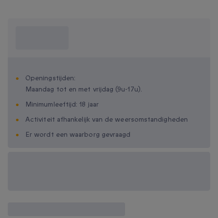
Wat moet ik
weten?
Openingstijden:
Maandag tot en met vrijdag (9u-17u).
Minimumleeftijd: 18 jaar
Activiteit afhankelijk van de weersomstandigheden
Er wordt een waarborg gevraagd
Beschikbare
cadeau-opties