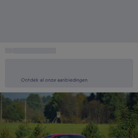
...
Rijden in een Porsche
Bespaar vandaag 20%
Gebruik code SUMMER bij het afrekenen
Ontdek al onze aanbiedingen