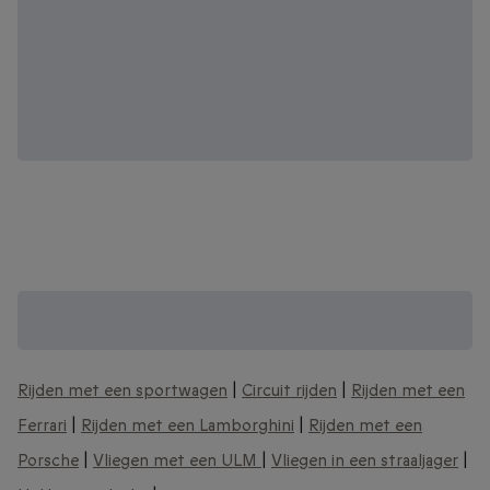
Zoek je een Origineel cadeau? Bekijk onze
andere unieke belevenissen:
Rijden met een sportwagen
|
Circuit rijden
|
Rijden met een
Ferrari
|
Rijden met een Lamborghini
|
Rijden met een
Porsche
|
Vliegen met een ULM
|
Vliegen in een straaljager
|