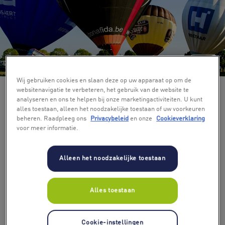
+ 3
Wij gebruiken cookies en slaan deze op uw apparaat op om de
websitenavigatie te verbeteren, het gebruik van de website te
analyseren en ons te helpen bij onze marketingactiviteiten. U kunt
alles toestaan, alleen het noodzakelijke toestaan of uw voorkeuren
beheren. Raadpleeg ons
Privacybeleid
en onze
Cookieverklaring
voor meer informatie.
Alleen het noodzakelijke toestaan
Alles toestaan
Cookie-instellingen