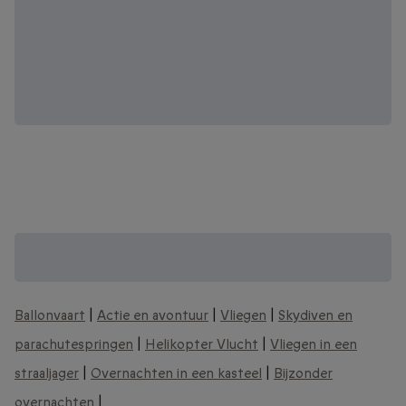
Zoek je een Origineel cadeau? Bekijk onze
andere unieke belevenissen:
Ballonvaart
|
Actie en avontuur
|
Vliegen
|
Skydiven en
parachutespringen
|
Helikopter Vlucht
|
Vliegen in een
straaljager
|
Overnachten in een kasteel
|
Bijzonder
overnachten
|