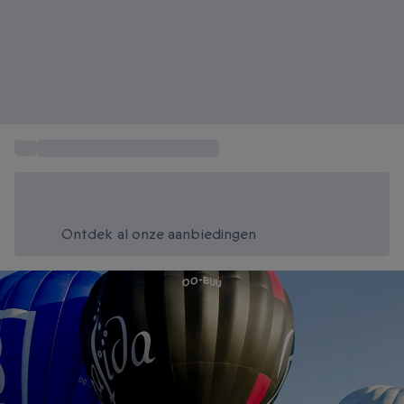
...
Ballonvaart West-Vlaanderen
Bespaar vandaag 20%
Gebruik code SUMMER bij het afrekenen
Ontdek al onze aanbiedingen