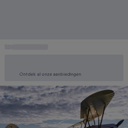
...
Vliegen in een ULM
Bespaar vandaag 20%
Gebruik code SUMMER bij het afrekenen
Ontdek al onze aanbiedingen