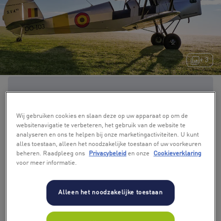
+ 3
Wij gebruiken cookies en slaan deze op uw apparaat op om de
websitenavigatie te verbeteren, het gebruik van de website te
analyseren en ons te helpen bij onze marketingactiviteiten. U kunt
alles toestaan, alleen het noodzakelijke toestaan of uw voorkeuren
beheren. Raadpleeg ons
Privacybeleid
en onze
Cookieverklaring
voor meer informatie.
Alleen het noodzakelijke toestaan