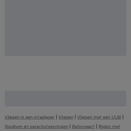
Zoek je een Origineel cadeau? Bekijk onze
andere unieke belevenissen:
Vliegen in een straaljager
|
Vliegen
|
Vliegen met een ULM
|
Skydiven en parachutespringen
|
Ballonvaart
|
Rijden met