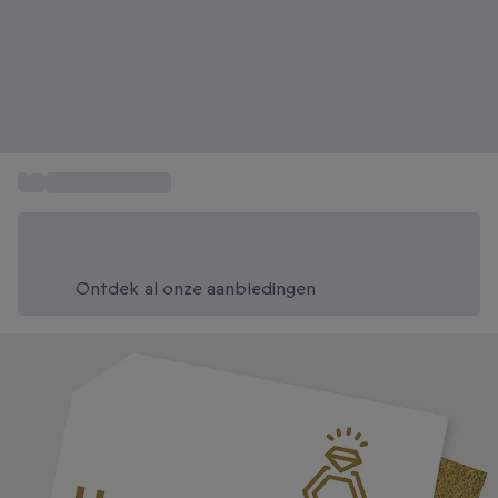
...
Huwelijkscadeau
Bespaar vandaag 20%
Gebruik code SUMMER bij het afrekenen
Ontdek al onze aanbiedingen