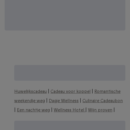
Zoek je een origineel trouwcadeau? Zie
meer huwelijkscadeau ideeën:
Huwelijkscadeau
|
Cadeau voor koppel
|
Romantische
weekendje weg
|
Dagje Wellness
|
Culinaire Cadeaubon
|
Een nachtje weg
|
Wellness Hotel
|
Wijn proven
|
Nog meer unieke huwelijkscadeau