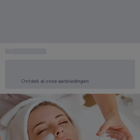
...
Spa en Wellness
Bespaar vandaag 20%
Gebruik code SUMMER bij het afrekenen
Ontdek al onze aanbiedingen