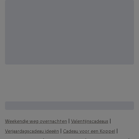
Andere interessante cadeaubonnen:
Weekendje weg overnachten
|
Valentijnscadeaus
|
Verjaardagscadeau ideeën
|
Cadeau voor een Koppel
|