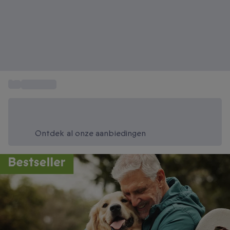
...
Bedankjes
Bespaar vandaag 20%
Gebruik code SUMMER bij het afrekenen
Ontdek al onze aanbiedingen