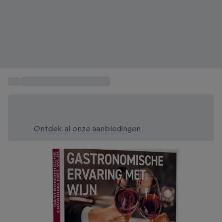
...
Gastronomisch restaurant
Bespaar vandaag 20%
Gebruik code SUMMER bij het afrekenen
Ontdek al onze aanbiedingen