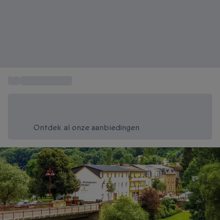
...
Weekendje weg
Bespaar vandaag 20%
Gebruik code SUMMER bij het afrekenen
Ontdek al onze aanbiedingen