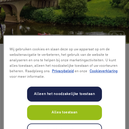
+ 3
Wij gebruiken cookies en slaan deze op uw apparaat op om de
websitenavigatie te verbeteren, het gebruik van de website te
analyseren en ons te helpen bij onze marketingactiviteiten. U kunt
alles toestaan, alleen het noodzakelijke toestaan of uw voorkeuren
beheren. Raadpleeg ons
Privacybeleid
en onze
Cookieverklaring
voor meer informatie.
Alleen het noodzakelijke toestaan
inbegrepen
Ontbijt en
Alles toestaan
spa