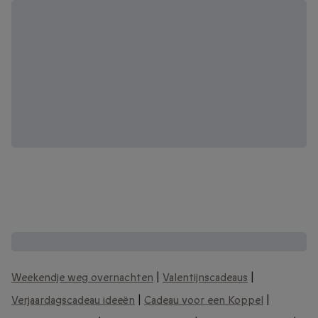
Andere interessante cadeaubonnen:
Weekendje weg overnachten
|
Valentijnscadeaus
|
Verjaardagscadeau ideeën
|
Cadeau voor een Koppel
|