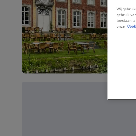
Wij gebruik
gebruik van
toestaan, 
onze
Cook