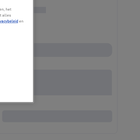
en, het
t alles
vacybeleid
en