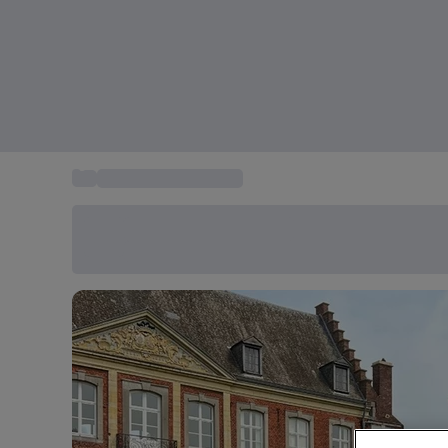
...
Kasteel overnachting
Bespaar vandaag 20%
Gebruik code SUMMER bij het afrekenen