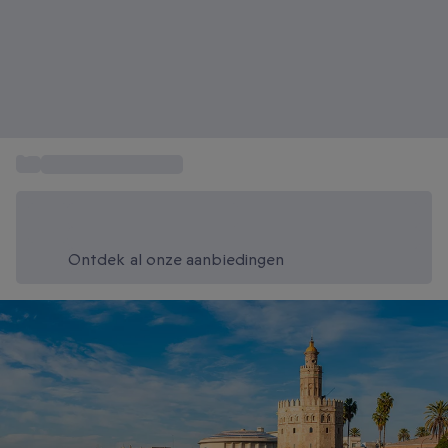
...
Weekend weg Spanje
Bespaar vandaag 20%
Gebruik code SUMMER bij het afrekenen
Ontdek al onze aanbiedingen