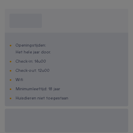
Wat moet ik
weten?
Openingstijden:
Het hele jaar door.
Check-in: 14u00
Check-out: 12u00
Wifi
Minimumleeftijd: 18 jaar
Huisdieren niet toegestaan
Beschikbare
cadeau-opties