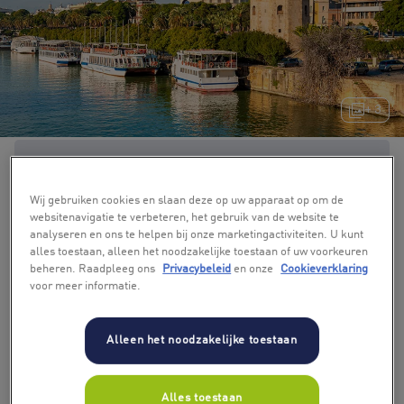
+ 3
Wij gebruiken cookies en slaan deze op uw apparaat op om de
websitenavigatie te verbeteren, het gebruik van de website te
analyseren en ons te helpen bij onze marketingactiviteiten. U kunt
alles toestaan, alleen het noodzakelijke toestaan of uw voorkeuren
beheren. Raadpleeg ons
Privacybeleid
en onze
Cookieverklaring
voor meer informatie.
Alleen het noodzakelijke toestaan
Alles toestaan