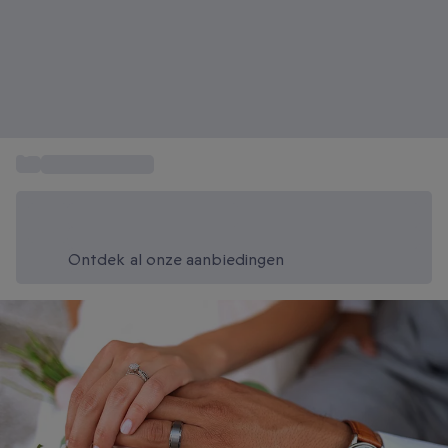
...
Huwelijkscadeau
Bespaar vandaag 20%
Gebruik code SUMMER bij het afrekenen
Ontdek al onze aanbiedingen