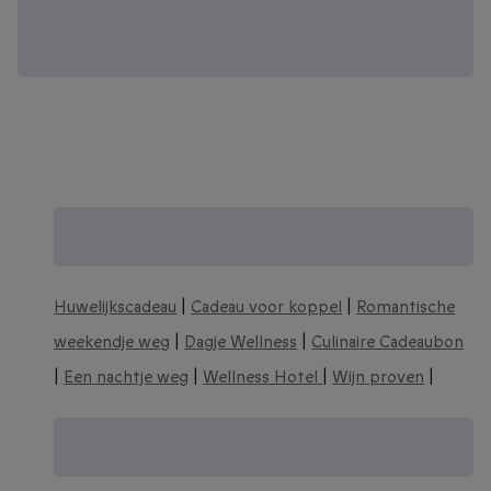
Zoek je een origineel trouwcadeau? Zie
meer huwelijkscadeau ideeën:
Huwelijkscadeau
|
Cadeau voor koppel
|
Romantische
weekendje weg
|
Dagje Wellness
|
Culinaire Cadeaubon
|
Een nachtje weg
|
Wellness Hotel
|
Wijn proven
|
Nog meer unieke huwelijkscadeau
ideeën: