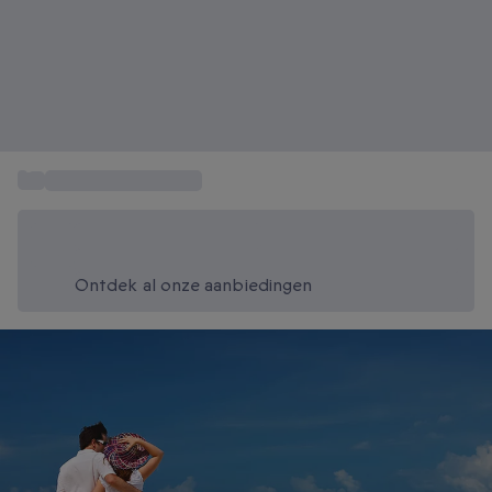
...
Romantisch weekend
Bespaar vandaag 20%
Gebruik code SUMMER bij het afrekenen
Ontdek al onze aanbiedingen