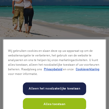
+ 5
Wij gebruiken cookies en slaan deze op uw apparaat op om de
websitenavigatie te verbeteren, het gebruik van de website te
analyseren en ons te helpen bij onze marketingactiviteiten. U kunt
alles toestaan, alleen het noodzakelijke toestaan of uw voorkeuren
beheren. Raadpleeg ons
Privacybeleid
en onze
Cookieverklaring
voor meer informatie.
Alleen het noodzakelijke toestaan
Alles toestaan