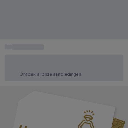
...
Huwelijkscadeau
Bespaar vandaag 20%
Gebruik code SUMMER bij het afrekenen
Ontdek al onze aanbiedingen