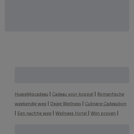
Zoek je een origineel trouwcadeau? Zie
meer huwelijkscadeau ideeën:
Huwelijkscadeau
|
Cadeau voor koppel
|
Romantische
weekendje weg
|
Dagje Wellness
|
Culinaire Cadeaubon
|
Een nachtje weg
|
Wellness Hotel
|
Wijn proven
|
Nog meer unieke huwelijkscadeau