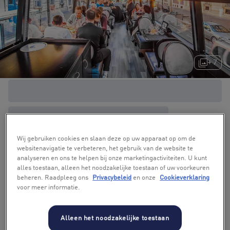
+ 7
Wij gebruiken cookies en slaan deze op uw apparaat op om de
websitenavigatie te verbeteren, het gebruik van de website te
analyseren en ons te helpen bij onze marketingactiviteiten. U kunt
alles toestaan, alleen het noodzakelijke toestaan of uw voorkeuren
beheren. Raadpleeg ons
Privacybeleid
en onze
Cookieverklaring
voor meer informatie.
Alleen het noodzakelijke toestaan