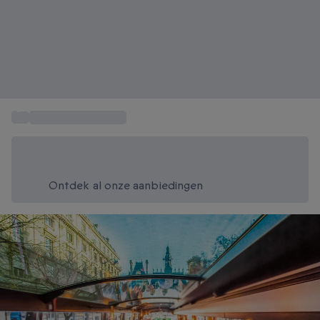
...
Weekend Weg Parijs
Bespaar vandaag 20%
Gebruik code SUMMER bij het afrekenen
Ontdek al onze aanbiedingen