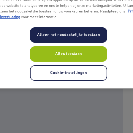
en cookies en slaan deze op uw apparaat op om de websitenavigatie te verbeter
 de website te analyseren en ons te helpen bij onze marketingactiviteiten. U kun
alleen het noodzakelijke toestaan of uw voorkeuren beheren. Raadpleeg ons
Pri
ieverklaring
voor meer informatie.
Alleen het noodzakelijke toestaan
Alles toestaan
+ 2
Cookie-instellingen