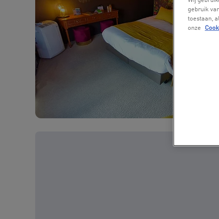
Wij gebruik
gebruik van
toestaan, 
onze
Cook