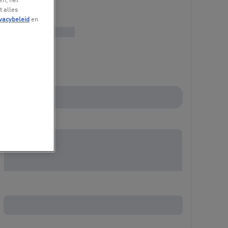
en, het
t alles
vacybeleid
en