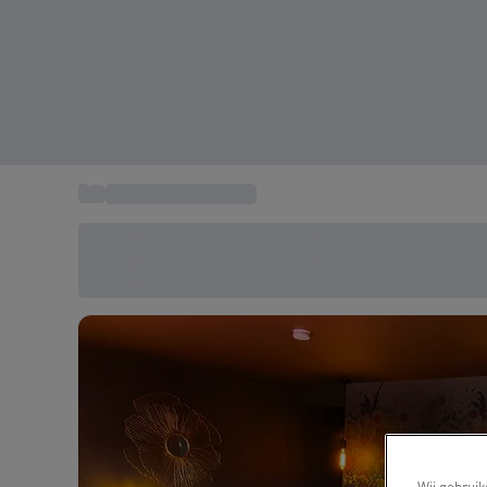
...
Weekend weg België
Bespaar vandaag 20%
Gebruik code SUMMER bij het afrekenen