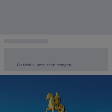
...
Overnachten Frankrijk
Bespaar vandaag 20%
Gebruik code SUMMER bij het afrekenen
Ontdek al onze aanbiedingen