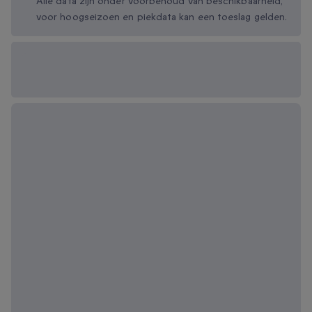
Alle data zijn onder voorbehoud van beschikbaarheid,
voor hoogseizoen en piekdata kan een toeslag gelden.
Beschikbare
cadeau-opties