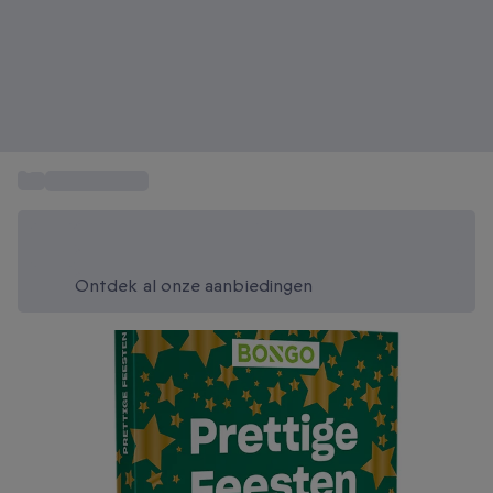
...
Kerstcadeaus
Bespaar vandaag 20%
Gebruik code SUMMER bij het afrekenen
Ontdek al onze aanbiedingen