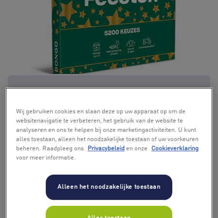
+ 7
Wij gebruiken cookies en slaan deze op uw apparaat op om de
websitenavigatie te verbeteren, het gebruik van de website te
analyseren en ons te helpen bij onze marketingactiviteiten. U kunt
alles toestaan, alleen het noodzakelijke toestaan of uw voorkeuren
beheren. Raadpleeg ons
Privacybeleid
en onze
Cookieverklaring
voor meer informatie.
Alleen het noodzakelijke toestaan
Alles toestaan