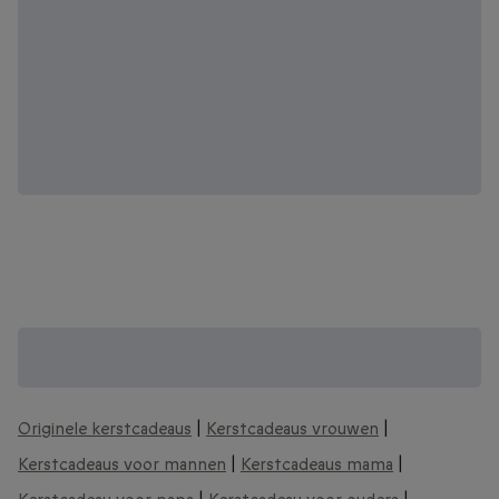
Voor nog meer leuke kerst cadeaubonnen
zie:
Originele kerstcadeaus
|
Kerstcadeaus vrouwen
|
Kerstcadeaus voor mannen
|
Kerstcadeaus mama
|