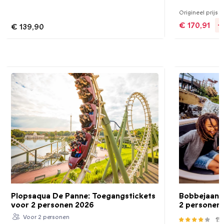
Origineel prijs :
€ 170,91
-
€ 139,90
Plopsaqua De Panne: Toegangstickets
Bobbejaanl
voor 2 personen 2026
2 personen
Voor 2 personen
15