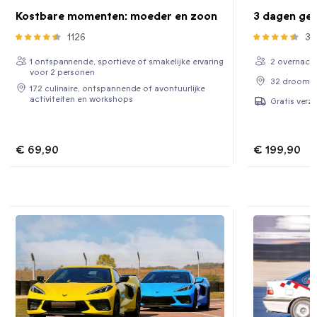
Kostbare momenten: moeder en zoon
3 dagen gen
1126
37
1 ontspannende, sportieve of smakelijke ervaring
2 overnacht
voor 2 personen
32 droomve
172 culinaire, ontspannende of avontuurlijke
activiteiten en workshops
Gratis verz
€ 69,90
€ 199,90