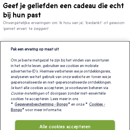
Geef je geliefden een cadeau die echt
bij hun past
Onvergetelijke ervaringen om ‘ik hou van je’, ‘bedankt’ of gewoon
‘geniet ervan’ te zeggen!
Pak een ervaring op maat uit
leuk kerstcadeau voor mijn zus
Om je beste metgezel te zijn bij het vinden van avonturen
kerstcadeaus voor grootouders
in het echte leven, gebruiken we cookies en mobiele
kerstcadeaus voor tieners in België
advertentie-ID’s. Hiermee verbeteren we je ontdekkingsreis,
analyseren we het gebruik van onze website en tonen we je
leuk kerstcadeau voor dochter
gepersonaliseerde en niet-gepersonaliseerde ontdekkingen.
Je kunt alle cookies accepteren, je voorkeuren beheren via
kerstcadeau ideeën voor kinderen in België
Cookie-instellingen
of doorgaan zonder niet-essentiële
cookies te accepteren. Lees meer in ons
leuk cadeau voor mijn zus
cadeau voor mijn schoonmoeder
*
Gegevensbescherming - Bongo
* en onze *
Cookies -
Bongo
* voor meer informatie.
kerstcadeau voor mijn broer
kerstcadeaus voor ouders in België
Alle cookies accepteren