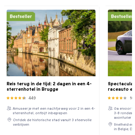
Reis terug in de tijd: 2 dagen in een 4-
Spectaculair
sterrenhotel in Brugge
raceauto en
449
16
Amuseer je met een nachtje weg voor 2 in een 4-
Ga ervoor t
sterrenhotel, ontbijt inbegrepen
3-8 rondes o
avonturier
Ontdek de historische stad vanuit 3 sfeervolle
verblijven
Snelheid en 
in Belgie, D