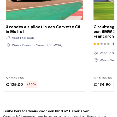
3 rondes als piloot in een Corvette C8
Circuitdag 
in Mettet
een BMW 325
Francorch
Voor 1 persoon
1
Waals Gewest - Namen (BE-WNA)
Voor 1 per
Waals Gewe
AP:
€ 154,90
AP:
€ 199,00
€ 129,00
€ 134,90
-16%
-
Leuke kerstcadeaus voor een kind of tiener zoon
Kerst is hét moment om je zoon, of hij nu kind of tiener is, te