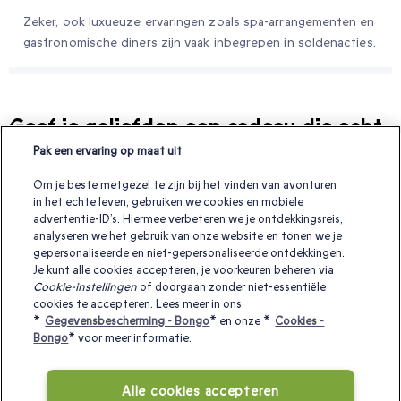
Zeker, ook luxueuze ervaringen zoals spa-arrangementen en
gastronomische diners zijn vaak inbegrepen in soldenacties.
Geef je geliefden een cadeau die echt
bij hun past
Pak een ervaring op maat uit
Onvergetelijke ervaringen om ‘ik hou van je’, ‘bedankt’ of gewoon
Om je beste metgezel te zijn bij het vinden van avonturen
‘geniet ervan’ te zeggen!
in het echte leven, gebruiken we cookies en mobiele
advertentie-ID’s. Hiermee verbeteren we je ontdekkingsreis,
analyseren we het gebruik van onze website en tonen we je
gepersonaliseerde en niet-gepersonaliseerde ontdekkingen.
Wat is een leuk goedkoop valentijnscadeau
deals op
Je kunt alle cookies accepteren, je voorkeuren beheren via
Cookie-instellingen
of doorgaan zonder niet-essentiële
valentijnsdag belevenissen
cookies te accepteren. Lees meer in ons
*
Gegevensbescherming - Bongo
* en onze *
Cookies -
betaalbare kerstcadeaus in België
Bongo
* voor meer informatie.
leuke goedkope kerstcadeau ideeën
Alle cookies accepteren