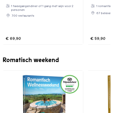
1 tweegangendiner of 1 gang met wijn voor 2
1 romantisc
personen
67 beleveni
700 restaurants
€ 69,90
€ 59,90
Romatisch weekend