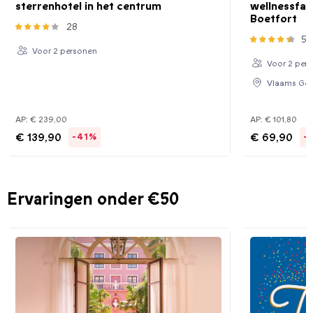
sterrenhotel in het centrum
wellnessfaci
Boetfort
28
59
Voor 2 personen
Voor 2 per
Vlaams Gew
AP:
€ 239,00
AP:
€ 101,80
€ 139,90
€ 69,90
-41%
-
Ervaringen onder €50