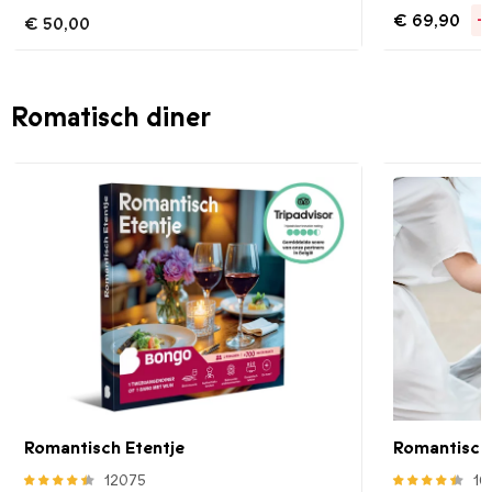
€ 69,90
-
€ 50,00
Romatisch diner
Romantisch Etentje
Romantisch 
12075
10