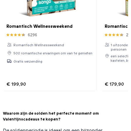
Romantisch Wellnessweekend
Romantisch 
6296
26
Romantisch Wellnessweekend
1 uitzonderl
personen
500 romantische ervaringen om van te genieten
een selectie
kastelen, bo
Gratis verzending
€ 199,90
€ 179,90
Waarom zijn de solden het perfecte moment om
Valentijnscadeaus te kopen?
De soldenperiode is ideaal om een bijzonder