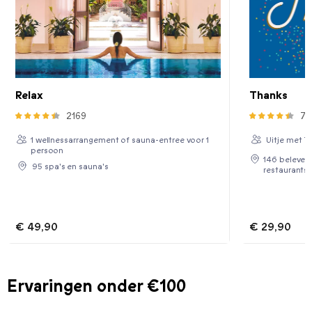
Relax
Thanks
2169
76
1 wellnessarrangement of sauna-entree voor 1
Uitje met T
persoon
146 beleveni
95 spa's en sauna's
restaurants
€ 49,90
€ 29,90
Ervaringen onder €100