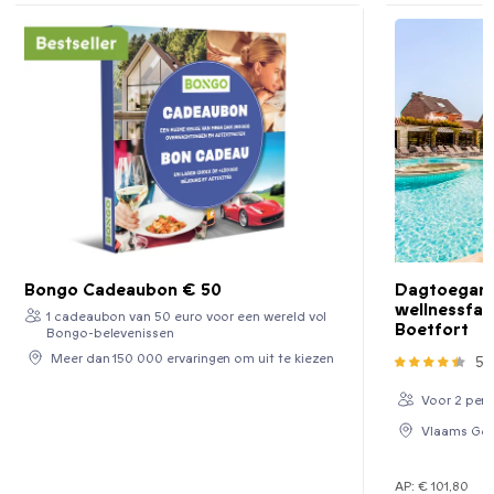
Bongo Cadeaubon € 50
Dagtoegang
wellnessfaci
1 cadeaubon van 50 euro voor een wereld vol
Boetfort
Bongo-belevenissen
Meer dan 150 000 ervaringen om uit te kiezen
59
Voor 2 per
Vlaams Gew
AP:
€ 101,80