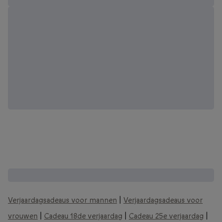
Zie meer verjaardagscadeau ideeën:
Verjaardagsadeaus voor mannen
|
Verjaardagsadeaus voor
vrouwen
|
Cadeau 18de verjaardag
|
Cadeau 25e verjaardag
|