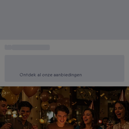
...
Verjaardagscadeau
Bespaar vandaag 20%
Gebruik code SUMMER bij het afrekenen
Ontdek al onze aanbiedingen