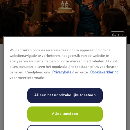
+ 3
Wij gebruiken cookies en slaan deze op uw apparaat op om de
websitenavigatie te verbeteren, het gebruik van de website te
analyseren en ons te helpen bij onze marketingactiviteiten. U kunt
alles toestaan, alleen het noodzakelijke toestaan of uw voorkeuren
beheren. Raadpleeg ons
Privacybeleid
en onze
Cookieverklaring
voor meer informatie.
Alleen het noodzakelijke toestaan
Alles toestaan