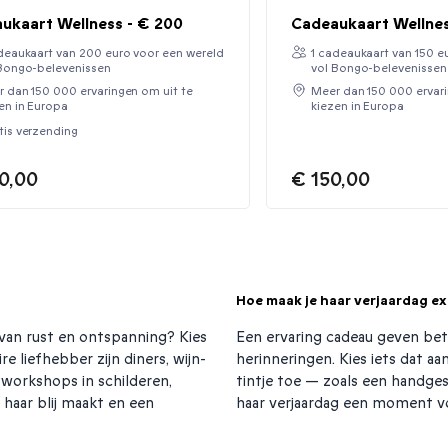
ukaart Wellness - € 200
Cadeaukaart Wellnes
deaukaart van 200 euro voor een wereld
1 cadeaukaart van 150 e
Bongo-belevenissen
vol Bongo-belevenissen
 dan 150 000 ervaringen om uit te
Meer dan 150 000 ervari
en in Europa
kiezen in Europa
tis verzending
0,00
€ 150,00
Hoe maak je haar verjaardag ex
 van rust en ontspanning? Kies
Een ervaring cadeau geven bet
 liefhebber zijn diners, wijn-
herinneringen. Kies iets dat aa
n workshops in schilderen,
tintje toe — zoals een handg
 haar blij maakt en een
haar verjaardag een moment vo