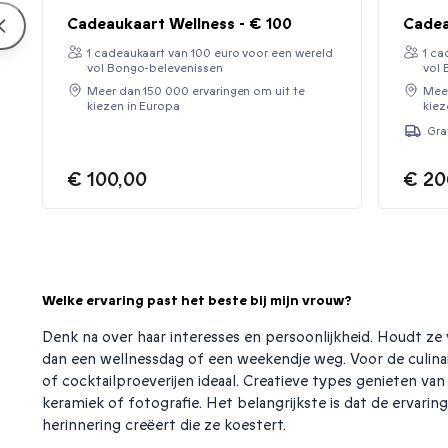
Cadeaukaart Wellness - € 100
Cadea
1 cadeaukaart van 100 euro voor een wereld
1 ca
vol Bongo-belevenissen
vol 
Meer dan 150 000 ervaringen om uit te
Meer
kiezen in Europa
kiez
Gra
€ 100,00
€ 20
Welke ervaring past het beste bij mijn vrouw?
Denk na over haar interesses en persoonlijkheid. Houdt ze
dan een wellnessdag of een weekendje weg. Voor de culinaire
of cocktailproeverijen ideaal. Creatieve types geniet­en va
keramiek of fotografie. Het belangrijkste is dat de ervaring
herinnering creëert die ze koestert.