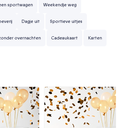
 een sportwagen
Weekendje weg
everij
Dagje uit
Sportieve uitjes
jzonder overnachten
Cadeaukaart
Karten