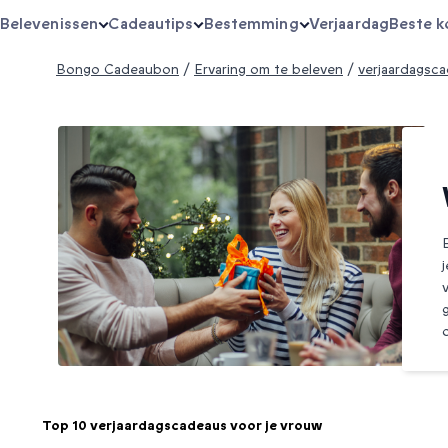
Belevenissen
Cadeautips
Bestemming
Verjaardag
Beste k
Bongo Cadeaubon
/
Ervaring om te beleven
/
verjaardagsc
Top 10 verjaardagscadeaus voor je vrouw