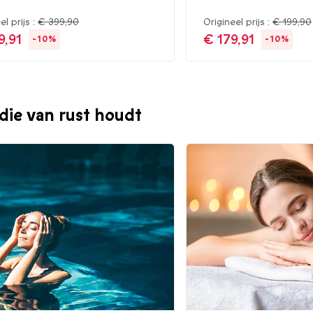
el prijs :
€ 399,90
Origineel prijs :
€ 199,90
9,91
€ 179,91
-10%
-10%
die van rust houdt