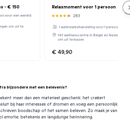
s - € 150
Relaxmoment voor 1 persoon
uro voor een wereld
283
ngen om uit te
1 wellnessbehandeling voor 1 persoon
143 wellnesscentra in België en Nederland
om uit te kiezen
€ 49,90
tra bijzondere met een belevenis?
ekent meer dan een materieel geschenk: het creëert
nsluit bij haar interesses of dromen en voeg een persoonlijk
eschreven boodschap of het samen beleven. Zo maak je van
l emotie, betekenis en langdurige herinnering.