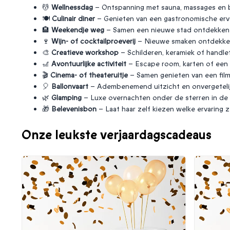
💆
Wellnessdag
– Ontspanning met sauna, massages en 
🍽️
Culinair diner
– Genieten van een gastronomische erv
🏨
Weekendje weg
– Samen een nieuwe stad ontdekken o
🍷
Wijn- of cocktailproeverij
– Nieuwe smaken ontdekken 
🎨
Creatieve workshop
– Schilderen, keramiek of handl
🎢
Avontuurlijke activiteit
– Escape room, karten of een 
🎬
Cinema- of theateruitje
– Samen genieten van een film 
🎈
Ballonvaart
– Adembenemend uitzicht en onvergetelijk
🌿
Glamping
– Luxe overnachten onder de sterren in de 
🎁
Belevenisbon
– Laat haar zelf kiezen welke ervaring ze
Onze leukste verjaardagscadeaus