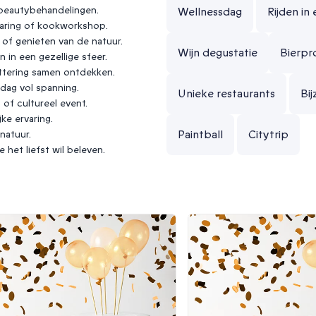
beautybehandelingen.
Wellnessdag
Rijden in
aring of kookworkshop.
f genieten van de natuur.
Wijn degustatie
Bierpro
in een gezellige sfeer.
ettering samen ontdekken.
dag vol spanning.
Unieke restaurants
Bi
of cultureel event.
e ervaring.
Paintball
Citytrip
natuur.
 het liefst wil beleven.