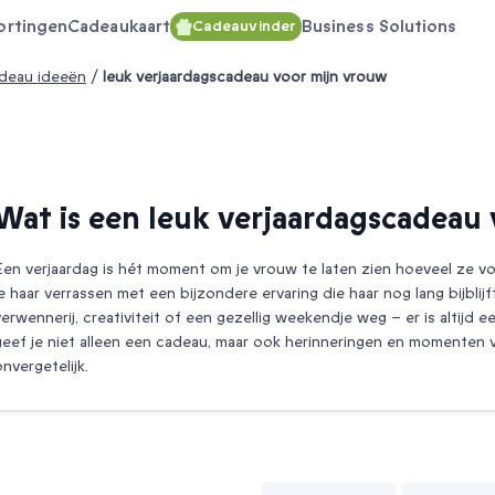
ortingen
Cadeaukaart
Business Solutions
Cadeauvinder
adeau ideeën
/
leuk verjaardagscadeau voor mijn vrouw
Wat is een leuk verjaardagscadeau
Een verjaardag is hét moment om je vrouw te laten zien hoeveel ze vo
je haar verrassen met een bijzondere ervaring die haar nog lang bijblij
verwennerij, creativiteit of een gezellig weekendje weg – er is altijd e
geef je niet alleen een cadeau, maar ook herinneringen en momenten va
onvergetelijk.