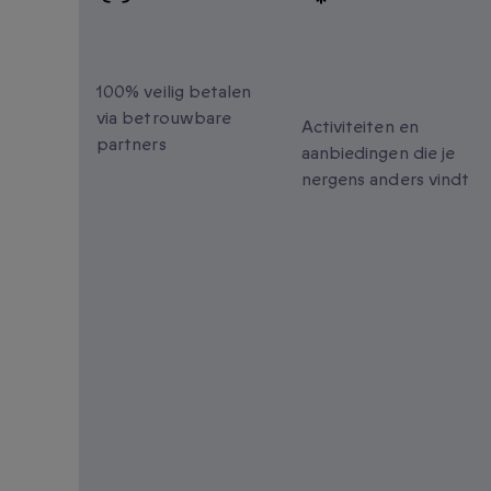
100% veilig
Unieke
betalen
momenten om t
delen
100% veilig betalen
via betrouwbare
Activiteiten en
partners
aanbiedingen die je
nergens anders vindt