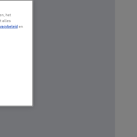
en, het
t alles
vacybeleid
en