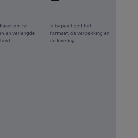
lengde
Gepersonaliseerde
digheid
cadeaus
haast om te
je bepaalt zelf het
n en verlengde
formaat, de verpakking en
gheid
de levering