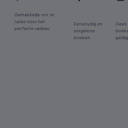
Flexibele omruil
Eenvoudig
Ver
e
boeken
gel
Gemakkelijk om te
ruilen voor het
Eenvoudig en
Geen 
perfecte cadeau
zorgeloos
boeke
boeken
geldi