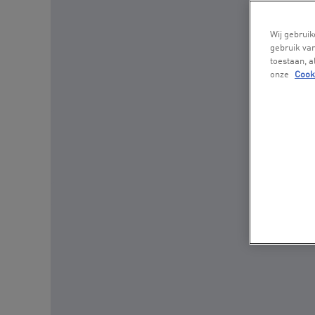
Wij gebruik
gebruik van
toestaan, 
onze
Cook