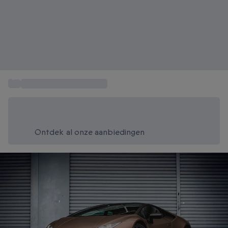
...
Rijden in een Lamborghini
Bespaar vandaag 20%
Gebruik code SUMMER bij het afrekenen
Ontdek al onze aanbiedingen