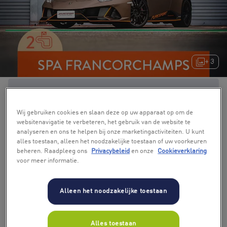
+ 3
Wij gebruiken cookies en slaan deze op uw apparaat op om de
websitenavigatie te verbeteren, het gebruik van de website te
analyseren en ons te helpen bij onze marketingactiviteiten. U kunt
alles toestaan, alleen het noodzakelijke toestaan of uw voorkeuren
beheren. Raadpleeg ons
Privacybeleid
en onze
Cookieverklaring
voor meer informatie.
Alleen het noodzakelijke toestaan
Alles toestaan