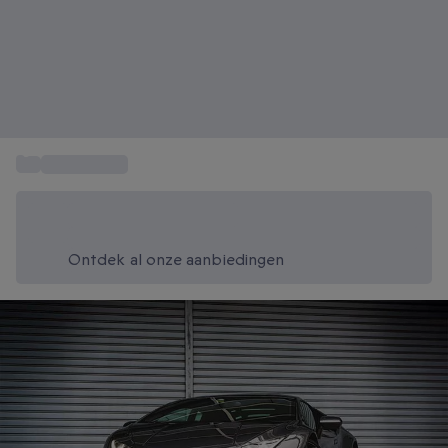
...
Circuit rijden
Bespaar vandaag 20%
Gebruik code SUMMER bij het afrekenen
Ontdek al onze aanbiedingen