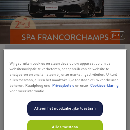
+ 3
Wij gebruiken cookies en slaan deze op uw apparaat op om de
websitenavigatie te verbeteren, het gebruik van de website te
analyseren en ons te helpen bij onze marketingactiviteiten. U kunt
alles toestaan, alleen het noodzakelijke toestaan of uw voorkeuren
beheren. Raadpleeg ons
Privacybeleid
en onze
Cookieverklaring
voor meer informatie.
Alleen het noodzakelijke toestaan
Alles toestaan