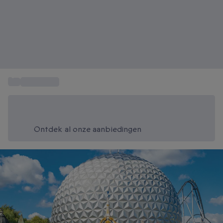
...
Cadeautips
Bespaar vandaag 20%
Gebruik code SUMMER bij het afrekenen
Ontdek al onze aanbiedingen